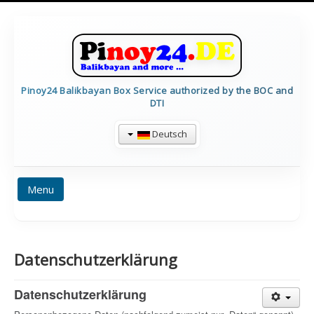
Pinoy24 Balikbayan Box Service authorized by the BOC and
DTI
Deutsch
Menu
HOME
PREISE
BALIKBAYAN INFO
Datenschutzerklärung
FORMULARE
TRACKING
CALCULATE
IMPRESSUM
CONTAINERDETAILS
Datenschutzerklärung