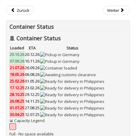
Zurück
Weiter
Container Status
🚢 Container Status
Loaded
ETA
Status
20.10.26
20.12.26
07.09.26
10.11.26
21.07.26
26.09.26
18.05.26
06.08.26
25.02.26
01.05.26
17.12.25
23.02.26
28.10.25
29.12.25
26.08.25
14.11.25
01.07.25
27.08.25
30.04.25
12.07.25
📊 Capacity Legend
Full - No space available