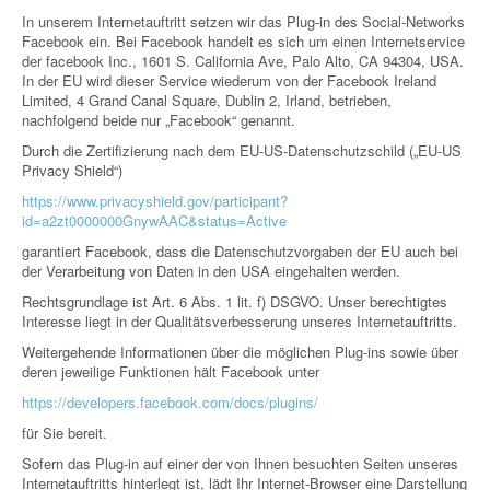
In unserem Internetauftritt setzen wir das Plug-in des Social-Networks
Facebook ein. Bei Facebook handelt es sich um einen Internetservice
der facebook Inc., 1601 S. California Ave, Palo Alto, CA 94304, USA.
In der EU wird dieser Service wiederum von der Facebook Ireland
Limited, 4 Grand Canal Square, Dublin 2, Irland, betrieben,
nachfolgend beide nur „Facebook“ genannt.
Durch die Zertifizierung nach dem EU-US-Datenschutzschild („EU-US
Privacy Shield“)
https://www.privacyshield.gov/participant?
id=a2zt0000000GnywAAC&status=Active
garantiert Facebook, dass die Datenschutzvorgaben der EU auch bei
der Verarbeitung von Daten in den USA eingehalten werden.
Rechtsgrundlage ist Art. 6 Abs. 1 lit. f) DSGVO. Unser berechtigtes
Interesse liegt in der Qualitätsverbesserung unseres Internetauftritts.
Weitergehende Informationen über die möglichen Plug-ins sowie über
deren jeweilige Funktionen hält Facebook unter
https://developers.facebook.com/docs/plugins/
für Sie bereit.
Sofern das Plug-in auf einer der von Ihnen besuchten Seiten unseres
Internetauftritts hinterlegt ist, lädt Ihr Internet-Browser eine Darstellung