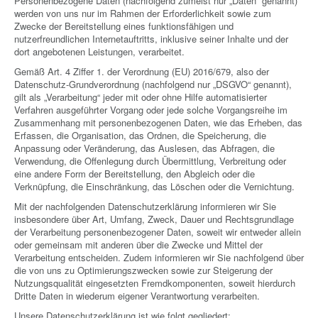
Personenbezogene Daten (nachfolgend zumeist nur „Daten“ genannt)
OFFSHORE LOCATIONS
werden von uns nur im Rahmen der Erforderlichkeit sowie zum
Zwecke der Bereitstellung eines funktionsfähigen und
nutzerfreundlichen Internetauftritts, inklusive seiner Inhalte und der
dort angebotenen Leistungen, verarbeitet.
Gemäß Art. 4 Ziffer 1. der Verordnung (EU) 2016/679, also der
Datenschutz-Grundverordnung (nachfolgend nur „DSGVO“ genannt),
gilt als „Verarbeitung“ jeder mit oder ohne Hilfe automatisierter
Verfahren ausgeführter Vorgang oder jede solche Vorgangsreihe im
Zusammenhang mit personenbezogenen Daten, wie das Erheben, das
Erfassen, die Organisation, das Ordnen, die Speicherung, die
Anpassung oder Veränderung, das Auslesen, das Abfragen, die
Verwendung, die Offenlegung durch Übermittlung, Verbreitung oder
eine andere Form der Bereitstellung, den Abgleich oder die
Verknüpfung, die Einschränkung, das Löschen oder die Vernichtung.
Mit der nachfolgenden Datenschutzerklärung informieren wir Sie
insbesondere über Art, Umfang, Zweck, Dauer und Rechtsgrundlage
der Verarbeitung personenbezogener Daten, soweit wir entweder allein
oder gemeinsam mit anderen über die Zwecke und Mittel der
Verarbeitung entscheiden. Zudem informieren wir Sie nachfolgend über
die von uns zu Optimierungszwecken sowie zur Steigerung der
Nutzungsqualität eingesetzten Fremdkomponenten, soweit hierdurch
Dritte Daten in wiederum eigener Verantwortung verarbeiten.
Unsere Datenschutzerklärung ist wie folgt gegliedert: