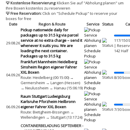
OFFSHORE LOCATIONS
💡 Kostenlose Reservierung:
Klicken Sie auf "Abholung planen" um
Ihre Boxen kostenlos zu reservieren
💡 Free Reservation:
Click on "Schedule Pickup" to reserve your
boxes for free
Date
Region & Route
Service
Status
Ca
Pickup nationwide daily for
packages up to 31.5 kg via parcel
service at no extra charge – send it
Abholung
117/150 
29.08.26
whenever it suits you. We are
planen
| Reserve
loading the next container.
Schedule
142 Half
Packages up to 31.5 kg
Pickup
Frankfurt Mannheim Heidelberg
Sinsheim Region eigener Fahrer
XXL Boxen
Abholung
04.09.26
Route: Heidelberg (00:15:00) →
planen
8/30 box
Germersheim → Langen (Hessen)
Schedule
→ Neulussheim → Hanau (15:06:19)
Pickup
Raum Stuttgart Ludwigsburg
Karlsruhe Pforzheim Heilbronn
Abholung
06.09.26
eigener Fahrer XXL Boxen
planen
7/30 box
Route: Bietigheim-Bissingen →
Schedule
Wellendingen → Stuttgart (13:17:24)
Pickup
CONTAINERBELADUNG SEPTEMBER -