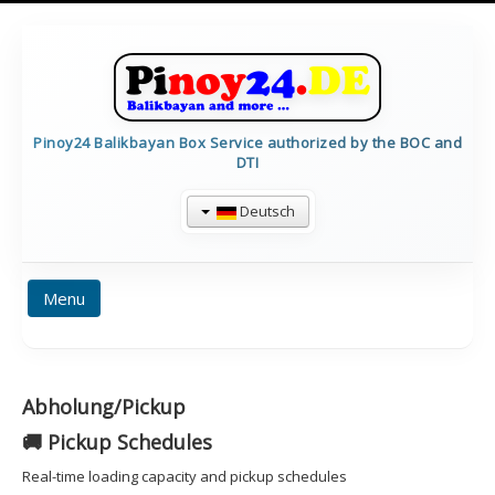
Pinoy24 Balikbayan Box Service authorized by the BOC and
DTI
Deutsch
Menu
HOME
PREISE
BALIKBAYAN INFO
Abholung/Pickup
FORMULARE
TRACKING
CALCULATE
🚚 Pickup Schedules
CONTAINERDETAILS
IMPRESSUM
Real-time loading capacity and pickup schedules