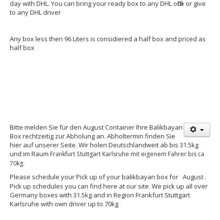
day with DHL. You can bring your ready box to any DHL office or give
to any DHL driver
Any box less then 96 Liters is considiered a half box and priced as
half box
Bitte melden Sie für den August Container Ihre Balikbayan
Box rechtzeitig zur Abholung an. Abholtermin finden Sie
hier auf unserer Seite. Wir holen Deutschlandweit ab bis 31.5kg
und im Raum
Frankfurt Stuttgart Karlsruhe mit eigenem Fahrer bis ca
70kg.
Please schedule your Pick up of your balikbayan box for
August
.
Pick up schedules you can find here at our site. We pick up all over
Germany boxes with 31.5kg and in Region Frankfurt Stuttgart
Karlsruhe with own driver up to 70kg