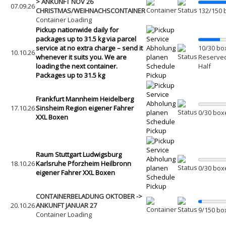
> ANKUNFT NOV 26
07.09.26
CHRISTMAS/WEIHNACHSCONTAINER
132/150 
Container Loading
Pickup nationwide daily for
packages up to 31.5 kg via parcel
service at no extra charge – send it
Abholung
10/30 bo
10.10.26
whenever it suits you. We are
planen
Reserved:
loading the next container.
Schedule
Half
Packages up to 31.5 kg
Pickup
Frankfurt Mannheim Heidelberg
Abholung
17.10.26
Sinsheim Region eigener Fahrer
planen
0/30 box
XXL Boxen
Schedule
Pickup
Raum Stuttgart Ludwigsburg
Abholung
18.10.26
Karlsruhe Pforzheim Heilbronn
planen
0/30 box
eigener Fahrer XXL Boxen
Schedule
Pickup
CONTAINERBELADUNG OKTOBER ->
20.10.26
ANKUNFT JANUAR 27
9/150 bo
Container Loading