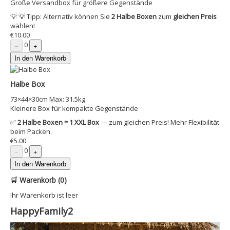
Große Versandbox für größere Gegenstände
💡 💡 Tipp: Alternativ können Sie
2 Halbe Boxen
zum
gleichen Preis
wählen!
€10.00
0
−
+
In den Warenkorb
Halbe Box
73×44×30cm
Max: 31.5kg
Kleinere Box für kompakte Gegenstände
✅
2 Halbe Boxen = 1 XXL Box
— zum gleichen Preis! Mehr Flexibilität
beim Packen.
€5.00
0
−
+
In den Warenkorb
🛒 Warenkorb
(0)
Ihr Warenkorb ist leer
HappyFamily2