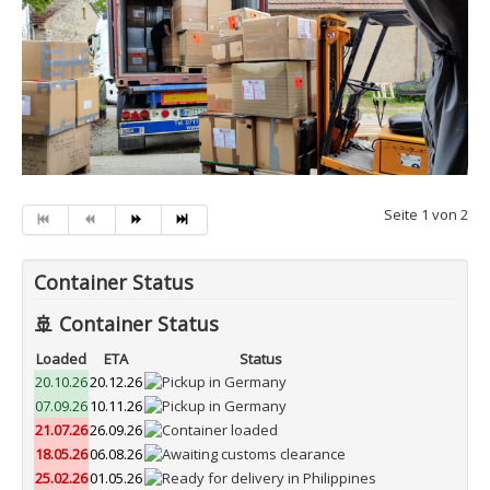
Seite 1 von 2
Container Status
🚢 Container Status
Loaded
ETA
Status
20.10.26
20.12.26
07.09.26
10.11.26
21.07.26
26.09.26
18.05.26
06.08.26
25.02.26
01.05.26